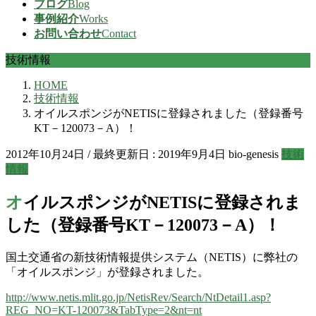
ブログ
Blog
事例紹介
Works
お問い合わせ
Contact
技術情報
HOME
技術情報
オイルスポンジがNETISに登録されました（登録番号
KT－120073－A）！
2012年10月24日
/ 最終更新日 :
2019年9月4日
bio-genesis
技術
情報
オイルスポンジがNETISに登録されま
した（登録番号KT－120073－A）！
国土交通省の新技術情報提供システム（NETIS）に弊社の
「オイルスポンジ」が登録されました。
http://www.netis.mlit.go.jp/NetisRev/Search/NtDetail1.asp?
REG_NO=KT-120073&TabType=2&nt=nt